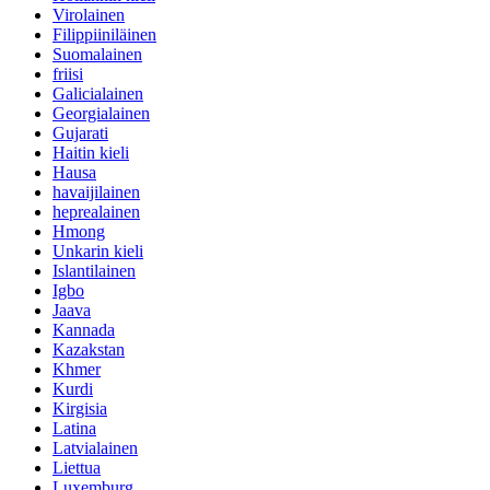
Virolainen
Filippiiniläinen
Suomalainen
friisi
Galicialainen
Georgialainen
Gujarati
Haitin kieli
Hausa
havaijilainen
heprealainen
Hmong
Unkarin kieli
Islantilainen
Igbo
Jaava
Kannada
Kazakstan
Khmer
Kurdi
Kirgisia
Latina
Latvialainen
Liettua
Luxemburg ..