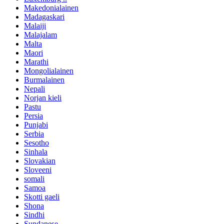
Makedonialainen
Madagaskari
Malaiji
Malajalam
Malta
Maori
Marathi
Mongolialainen
Burmalainen
Nepali
Norjan kieli
Pastu
Persia
Punjabi
Serbia
Sesotho
Sinhala
Slovakian
Sloveeni
somali
Samoa
Skotti gaeli
Shona
Sindhi
Sundanese