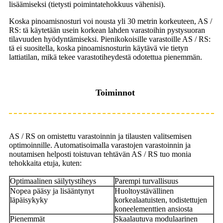
lisäämiseksi (tietysti poimintatehokkuus vähenisi).
Koska pinoamisnosturi voi nousta yli 30 metrin korkeuteen, AS /
RS: tä käytetään usein korkean lahden varastoihin pystysuoran
tilavuuden hyödyntämiseksi. Pienikokoisille varastoille AS / RS:
tä ei suositella, koska pinoamisnosturin käytävä vie tietyn
lattiatilan, mikä tekee varastotiheydestä odotettua pienemmän.
Toiminnot
AS / RS on omistettu varastoinnin ja tilausten valitsemisen
optimoinnille. Automatisoimalla varastojen varastoinnin ja
noutamisen helposti toistuvan tehtävän AS / RS tuo monia
tehokkaita etuja, kuten:
Optimaalinen säilytystiheys
Parempi turvallisuus
Nopea pääsy ja lisääntynyt
Huoltoystävällinen
läpäisykyky
korkealaatuisten, todistettujen
koneelementtien ansiosta
Pienemmät
Skaalautuva modulaarinen