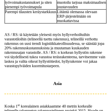
työvoimakustannukset ja siten
muotoilu tarjoaa maksimaalisen
pienempi työvoimapula
joustavuuden
Parempi tilausten keräystarkkuus
Liitäntä olemassa olevaan
ERP-järjestelmään on
muokattavissa
AS / RS: tä käytetään yleisesti myös hyllyverhoiltuihin
varastotiloihin (telineellä tuettu rakennus), telineillä verhottu
rakennus on uusi trendi logistiikkateollisuudessa, se säästää jopa
20% rakennuskustannuksista ja muutaman kuukauden
rakennusajan varastolle. AS / RS: n korkean hyllystön rakenne
voi täydellisesti tukea varastoa teräsrakenteena, tarvitsemme vain
laskea ja valita oikeat hyllystötiedot, hyllyrakenne voi jakaa
varastopylväiden kuormitustarpeen.
Asia
st
Koska 1
korealainen asiakkaamme 40 metrin korkealle
telineelle rakennetun rakennustelineen projekti 2015, Huade on