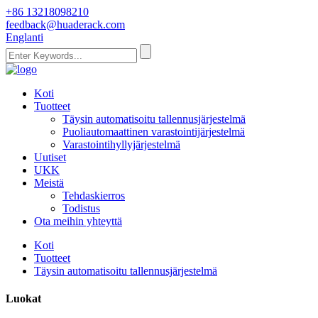
+86 13218098210
feedback@huaderack.com
Englanti
Koti
Tuotteet
Täysin automatisoitu tallennusjärjestelmä
Puoliautomaattinen varastointijärjestelmä
Varastointihyllyjärjestelmä
Uutiset
UKK
Meistä
Tehdaskierros
Todistus
Ota meihin yhteyttä
Koti
Tuotteet
Täysin automatisoitu tallennusjärjestelmä
Luokat