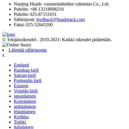
Nanjing Huade -varastolaitteiden valmistus Co., Ltd.
Puhelin: +86 13218098210
Puhelin: 025-87151631
Sähköposti:
feedback@huaderack.com
Faksi: 025-52643200
© Tekijänoikeudet - 2010-2021: Kaikki oikeudet pidätetään.
Lähettää sähköpostia
x
Englanti
Ranskan kieli
Saksan kieli
Portugalin kieli
Espanja
Venäjän kieli
japanilainen
Korealainen
arabialainen
Irlantilainen
Kreikka
Turkki
italialainen