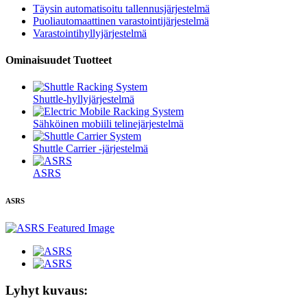
Täysin automatisoitu tallennusjärjestelmä
Puoliautomaattinen varastointijärjestelmä
Varastointihyllyjärjestelmä
Ominaisuudet Tuotteet
Shuttle-hyllyjärjestelmä
Sähköinen mobiili telinejärjestelmä
Shuttle Carrier -järjestelmä
ASRS
ASRS
Lyhyt kuvaus: