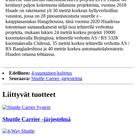
kerännyt paljon kokemusta tällaisista projekteista, vuonna 2018
Huade on rakentanut yli 30 metriä korkean hyllyverhoillun
varaston, jossa on 28 pinoamisnosturia suurelle e -
kauppiasasiakas Hangzhoussa, tänä vuonna 2020 Huadessa
toteutetaan samanaikaisesti neljä isoa telineellä verhottua
projektia, mukaan lukien 24 metriä korkea projekti 10000
kuormalavalla Bejingissä, telineellä verhottu AS / RS 5328
kuormalavalla Chilessä, 35 metriä korkea telineellä verhottu AS /
RS Bangladeshissa ja 40 metrin korkea automaatiolaboratorio
Huaden omassa tehtaassa.
Edellinen:
4-suuntainen kuljetus
Seuraava:
Shuttle Carrier -järjestelmä
Liittyvät tuotteet
Shuttle Carrier -järjestelmä