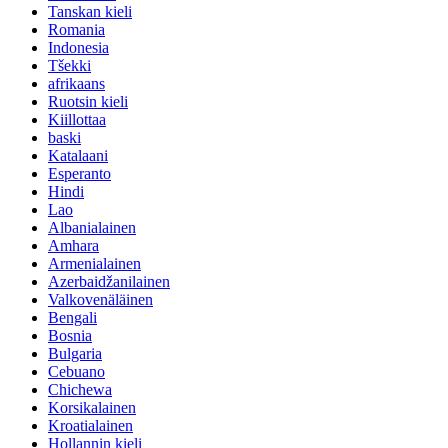
Tanskan kieli
Romania
Indonesia
Tšekki
afrikaans
Ruotsin kieli
Kiillottaa
baski
Katalaani
Esperanto
Hindi
Lao
Albanialainen
Amhara
Armenialainen
Azerbaidžanilainen
Valkovenäläinen
Bengali
Bosnia
Bulgaria
Cebuano
Chichewa
Korsikalainen
Kroatialainen
Hollannin kieli